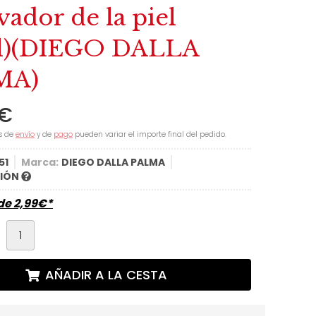
ador de la piel
)
(DIEGO DALLA
MA)
€
s de
envío
y de
pago
pueden variar el importe final del pedido.
51
Marca:
DIEGO DALLA PALMA
CIÓN
sde
2,99
€
*
d
AÑADIR A LA CESTA