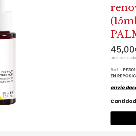
renov
(15ml
PAL
45,00
Las modalidade
Ref.:
PF301
EN REPOSI
envío de
Cantida