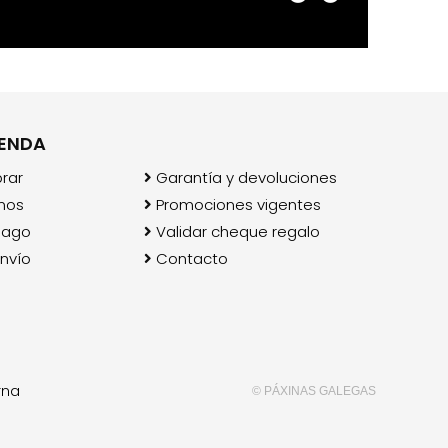
IENDA
rar
Garantía y devoluciones
mos
Promociones vigentes
pago
Validar cheque regalo
nvío
Contacto
rna
© PÁXINAS GALEGAS