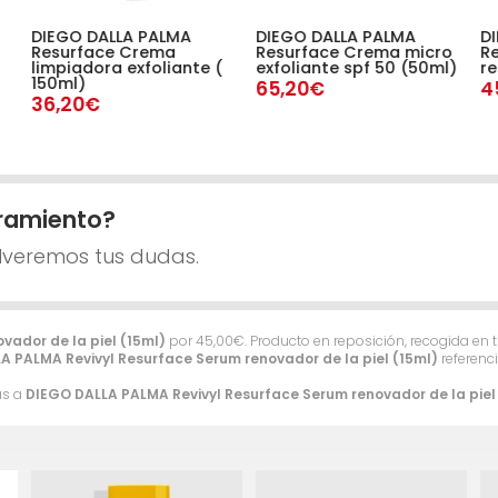
DIEGO DALLA PALMA
DIEGO DALLA PALMA
D
Resurface Crema
Resurface Crema micro
Re
limpiadora exfoliante (
exfoliante spf 50 (50ml)
re
150ml)
65,20€
4
36,20€
ramiento?
lveremos tus dudas.
vador de la piel (15ml)
por
45,00
€
. Producto en reposición, recogida en
A PALMA Revivyl Resurface Serum renovador de la piel (15ml)
referenci
as a
DIEGO DALLA PALMA Revivyl Resurface Serum renovador de la piel