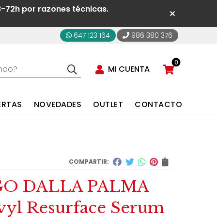
8-72h por razones técnicas.
647 123 164
986 380 376
0
MI CUENTA
ERTAS
NOVEDADES
OUTLET
CONTACTO
COMPARTIR:
GO DALLA PALMA
vyl Resurface Serum