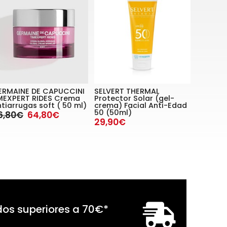
ERMAINE DE CAPUCCINI
SELVERT THERMAL
MEXPERT RIDES Crema
Protector Solar (gel-
tiarrugas soft ( 50 ml)
crema) Facial Anti-Edad
50 (50ml)
6,80€
64,80€
29,90€
dos superiores a
70
€
*