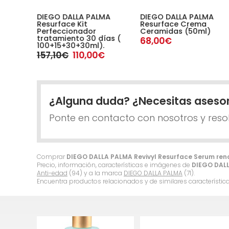
MA
DIEGO DALLA PALMA
DIEGO DALLA PALMA
e
Resurface Kit
Resurface Crema
urface
Perfeccionador
Ceramidas (50ml)
ids
tratamiento 30 días (
68,00€
100+15+30+30ml).
157,10€
110,00€
¿Alguna duda? ¿Necesitas aseso
Ponte en contacto con nosotros y reso
Comprar
DIEGO DALLA PALMA Revivyl Resurface Serum reno
Precio, información, características e imágenes de
DIEGO DALL
Anti-edad
(94) y a la marca
DIEGO DALLA PALMA
(71).
Encuentra productos relacionados y de similares característic