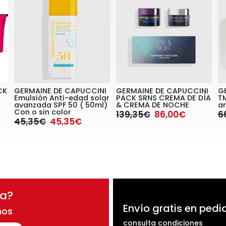
CK
GERMAINE DE CAPUCCINI
GERMAINE DE CAPUCCINI
G
Emulsiòn Anti-edad solar
PACK SRNS CREMA DE DÍA
T
avanzada SPF 50 ( 50ml)
& CREMA DE NOCHE
an
Con o sin color
139,35€
86,00€
6
45,35€
45,35€
da?
Envío gratis en pedi
nos
consulta condiciones