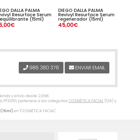
IEGO DALLA PALMA
DIEGO DALLA PALMA
DIEGO D
vivyl Resurface Serum
Revivyl Resurface Serum
Revivyl
equilibrante (15ml)
regenerador (15ml)
renovado
(15ml)
5,00€
45,00€
45,00
986 380 376
ENVIAR EMAIL
 tienda y envío desde
2,99
€
.
a PF30151, pertenece a las categorías
COSMÈTICA FACIAL
(126) y
 (15ml)
en "COSMÈTICA FACIAL".