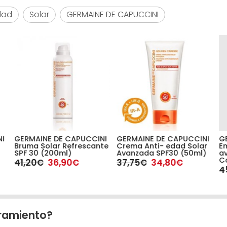
dad
Solar
GERMAINE DE CAPUCCINI
NI
GERMAINE DE CAPUCCINI
GERMAINE DE CAPUCCINI
G
Bruma Solar Refrescante
Crema Anti- edad Solar
Em
SPF 30 (200ml)
Avanzada SPF30 (50ml)
a
Co
41,20€
36,90€
37,75€
34,80€
4
ramiento?