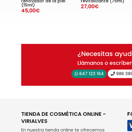
renovador de la piel
revitalizante (75ml)
(15ml)
27,00€
45,00€
¿Necesitas ayu
Llámanos o escríbe
647 123 164
986 38
TIENDA DE COSMÉTICA ONLINE -
F
VIRIALVES
En nuestra tienda online te ofrecemos