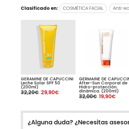
Clasificado en:
COSMÈTICA FACIAL
Anti-e
 Spray
GERAMINE DE CAPUCCINI
GERMAINE DE CAPUCCI
dy &
Leche Solar SPF 50
After-Sun Corporal de
l)
(200ml)
Hidro-protección
dinámica. (200ml)
32,20€
29,90€
32,00€
19,90€
¿Alguna duda? ¿Necesitas aseso