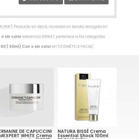
5,35
€
). Producto en stock, novedad en tienda, recogida en
o sin color
referencia 881847, pertenece a las categorías
0 ( 50ml) Con o sin color
en "COSMÈTICA FACIAL".
ERMAINE DE CAPUCCINI
NATURA BISSÉ Crema
IMEXPERT WHITE Crema
Essential Shock 100ml