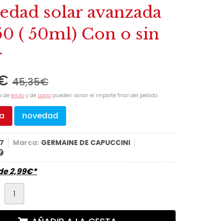
-edad solar avanzada
50 ( 50ml) Con o sin
r
€
45,35
€
s de
envío
y de
pago
pueden variar el importe final del pedido.
ta
novedad
7
Marca:
GERMAINE DE CAPUCCINI
sde
2,99
€
*
d