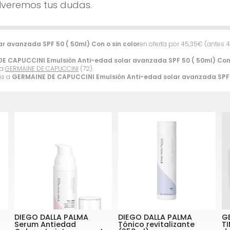
lveremos tus dudas.
 avanzada SPF 50 ( 50ml) Con o sin color
en oferta por
45,35
€
(antes
4
E CAPUCCINI Emulsiòn Anti-edad solar avanzada SPF 50 ( 50ml) Con 
ca
GERMAINE DE CAPUCCINI
(72).
as a
GERMAINE DE CAPUCCINI Emulsiòn Anti-edad solar avanzada SPF 5
DIEGO DALLA PALMA
DIEGO DALLA PALMA
G
Serum Antiedad
Tónico revitalizante
T