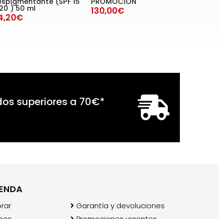
espigmentante (SPF 15
PROMOCIÓN
20 ) 50 ml
130,00€
4,20€
dos superiores a
70
€
*
IENDA
rar
Garantía y devoluciones
mos
Promociones vigentes