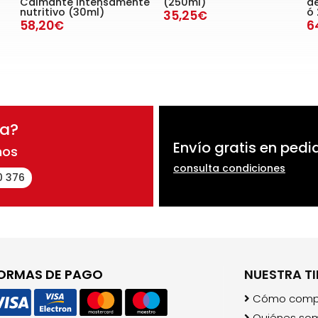
Calmante intensamente
(250ml)
d
nutritivo (30ml)
ó 
35,25€
58,20€
6
da?
Envío gratis en pedi
nos
consulta condiciones
0 376
ORMAS DE PAGO
NUESTRA T
Cómo comp
Quiénes so