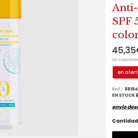
Anti
SPF 
colo
45,35
Las modalidade
en ofer
Ref.:
88184
EN STOCK
envío de
Cantida