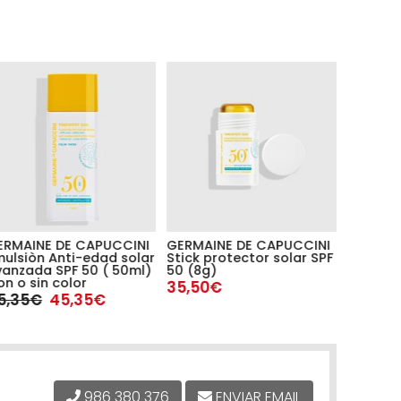
ERMAINE DE CAPUCCINI
GERMAINE DE CAPUCCINI
SELVERT
ulsiòn Anti-edad solar
Stick protector solar SPF
Protect
vanzada SPF 50 ( 50ml)
50 (8g)
crema) 
n o sin color
50 (50m
35,50€
5,35€
45,35€
29,90
986 380 376
ENVIAR EMAIL