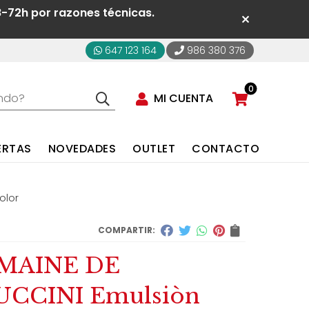
8-72h por razones técnicas.
647 123 164
986 380 376
0
MI CUENTA
ERTAS
NOVEDADES
OUTLET
CONTACTO
olor
COMPARTIR:
MAINE DE
CCINI Emulsiòn