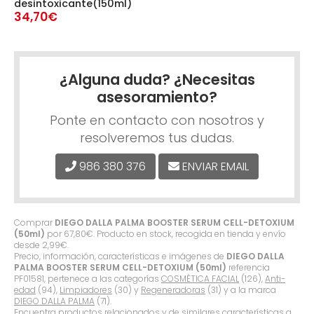
desintoxicante(150ml)
34,70€
¿Alguna duda? ¿Necesitas
asesoramiento?
Ponte en contacto con nosotros y
resolveremos tus dudas.
986 380 376
ENVIAR EMAIL
Comprar
DIEGO DALLA PALMA BOOSTER SERUM CELL-DETOXIUM
(50ml)
por
67,80
€
. Producto en stock, recogida en tienda y envío
desde
2,99
€
.
Precio, información, características e imágenes de
DIEGO DALLA
PALMA BOOSTER SERUM CELL-DETOXIUM (50ml)
referencia
PF01581, pertenece a las categorías
COSMÈTICA FACIAL
(126),
Anti-
edad
(94),
Limpiadores
(30) y
Regeneradoras
(31) y a la marca
DIEGO DALLA PALMA
(71).
Encuentra productos relacionados y de similares características a