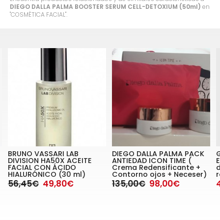
DIEGO DALLA PALMA BOOSTER SERUM CELL-DETOXIUM (50ml)
en
"COSMÈTICA FACIAL".
BRUNO VASSARI LAB
DIEGO DALLA PALMA PACK
DIVISION HA50X ACEITE
ANTIEDAD ICON TIME (
E
FACIAL CON ÁCIDO
Crema Redensificante +
HIALURÓNICO (30 ml)
Contorno ojos + Neceser)
56,45€
49,80€
135,00€
98,00€