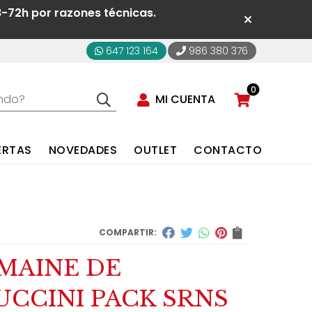
8-72h por razones técnicas.
647 123 164
986 380 376
0
MI CUENTA
ERTAS
NOVEDADES
OUTLET
CONTACTO
COMPARTIR:
MAINE DE
UCCINI PACK SRNS