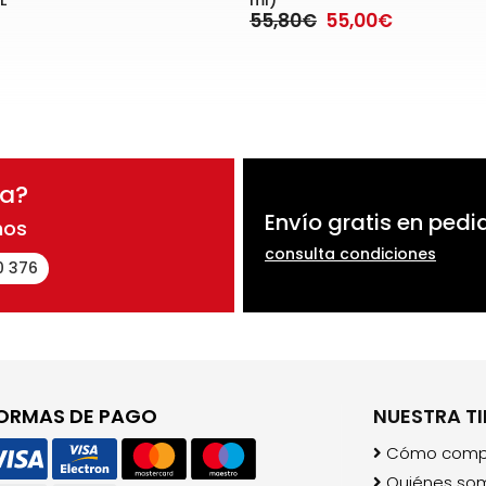
L
ml)
55,80€
55,00€
da?
Envío gratis en pedi
nos
consulta condiciones
0 376
ORMAS DE PAGO
NUESTRA T
Cómo comp
Quiénes so