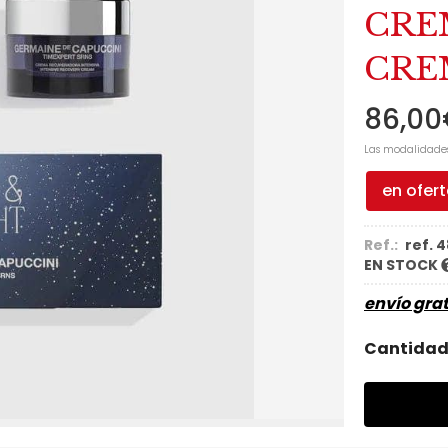
CRE
CRE
86,00
Las modalidade
en ofer
Ref.:
ref. 
EN STOCK
envío grat
Cantida