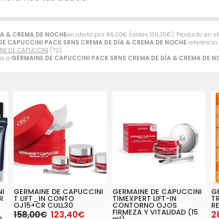
ÍA & CREMA DE NOCHE
en oferta por
86,00
€
(antes
139,35
€
). Producto en s
DE CAPUCCINI PACK SRNS CREMA DE DÍA & CREMA DE NOCHE
referencia 
NE DE CAPUCCINI
(72).
as a
GERMAINE DE CAPUCCINI PACK SRNS CREMA DE DÍA & CREMA DE 
NI
GERMAINE DE CAPUCCINI
GERMAINE DE CAPUCCINI
G
R
T LIFT_IN CONTO
TIMEXPERT LIFT-IN
T
OJ15+CR CULL30
CONTORNO OJOS
RE
FIRMEZA Y VITALIDAD (15
158,00€
123,40€
2