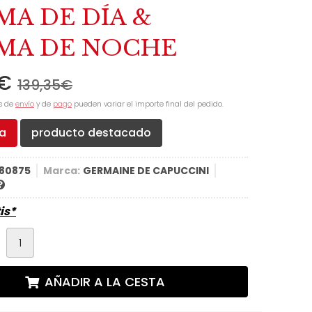
MA DE DÍA &
MA DE NOCHE
€
139,35
€
s de
envío
y de
pago
pueden variar el importe final del pedido.
ta
producto destacado
480875
Marca:
GERMAINE DE CAPUCCINI
is*
d
AÑADIR A LA CESTA