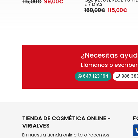
QUE REJUVENECE TU PIE
115,00€
99,00€
E 7 DÍAS
160,00€
115,00€
¿Necesitas ayu
Llámanos o escríbe
647 123 164
986 38
TIENDA DE COSMÉTICA ONLINE -
F
VIRIALVES
En nuestra tienda online te ofrecemos