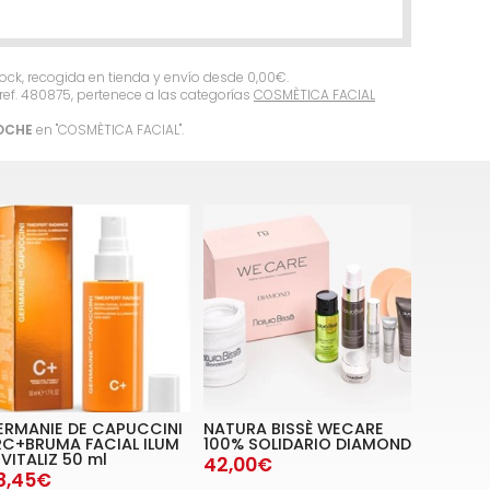
tock, recogida en tienda y envío desde
0,00
€
.
ref. 480875, pertenece a las categorías
COSMÈTICA FACIAL
NOCHE
en "COSMÈTICA FACIAL".
ERMANIE DE CAPUCCINI
NATURA BISSÈ WECARE
RC+BRUMA FACIAL ILUM
100% SOLIDARIO DIAMOND
VITALIZ 50 ml
42,00€
8,45€