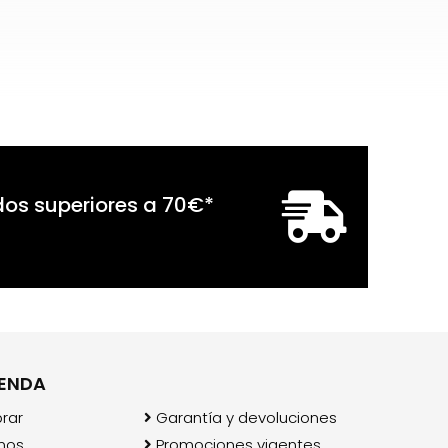
dos superiores a
70
€
*
IENDA
rar
Garantía y devoluciones
mos
Promociones vigentes