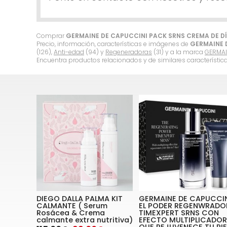
Comprar
GERMAINE DE CAPUCCINI PACK SRNS CREMA DE D
Precio, información, características e imágenes de
GERMAINE 
(126),
Anti-edad
(94) y
Regeneradoras
(31) y a la marca
GERMAI
Encuentra productos relacionados y de similares característic
DIEGO DALLA PALMA KIT
GERMAINE DE CAPUCCI
CALMANTE ( Serum
EL PODER REGENWRADO
Rosácea & Crema
TIMEXPERT SRNS CON
calmante extra nutritiva)
EFECTO MULTIPLICADOR