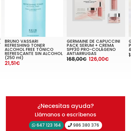
(
BRUNO VASSARI
GERMAINE DE CAPUCCINI
REFRESHING TONER
PACK SERUM + CREMA
ALCOHOL FREE TÓNICO
SPF30 PRO-COLÁGENO
REFRESCANTE SIN ALCOHOL
ANTIARRUGAS
(250 ml)
168,00€
126,00€
21,51€
¿Necesitas ayuda?
Llámanos o escríbenos
647 123 164
986 380 376