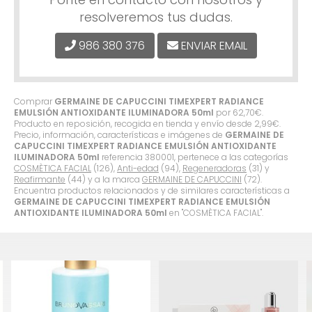
resolveremos tus dudas.
986 380 376
ENVIAR EMAIL
Comprar
GERMAINE DE CAPUCCINI TIMEXPERT RADIANCE
EMULSIÓN ANTIOXIDANTE ILUMINADORA 50ml
por
62,70
€
.
Producto en reposición, recogida en tienda y envío desde
2,99
€
.
Precio, información, características e imágenes de
GERMAINE DE
CAPUCCINI TIMEXPERT RADIANCE EMULSIÓN ANTIOXIDANTE
ILUMINADORA 50ml
referencia 380001, pertenece a las categorías
COSMÈTICA FACIAL
(126),
Anti-edad
(94),
Regeneradoras
(31) y
Reafirmante
(44) y a la marca
GERMAINE DE CAPUCCINI
(72).
Encuentra productos relacionados y de similares características a
GERMAINE DE CAPUCCINI TIMEXPERT RADIANCE EMULSIÓN
ANTIOXIDANTE ILUMINADORA 50ml
en "COSMÈTICA FACIAL".