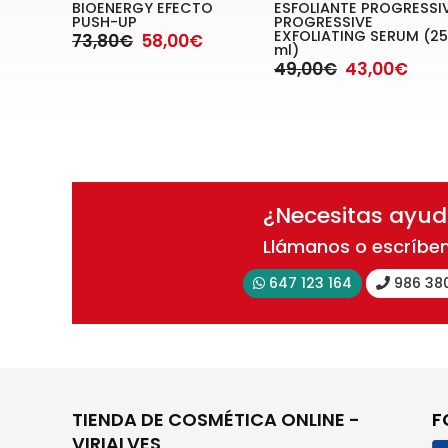
BIOENERGY EFECTO
ESFOLIANTE PROGRESSI
PUSH-UP
PROGRESSIVE
EXFOLIATING SERUM (2
73,80€
58,00€
ml)
49,00€
43,00€
¿Necesitas ayu
Llámanos o escríbe
647 123 164
986 38
TIENDA DE COSMÉTICA ONLINE -
F
VIRIALVES