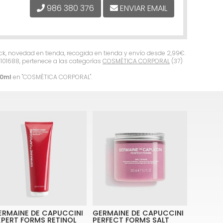
986 380 376
ENVIAR EMAIL
ock, novedad en tienda, recogida en tienda y envío desde
2,99
€
.
101688, pertenece a las categorías
COSMÈTICA CORPORAL
(37)
50ml
en "COSMÈTICA CORPORAL".
ERMAINE DE CAPUCCINI
GERMAINE DE CAPUCCINI
XPERT FORMS RETINOL
PERFECT FORMS SALT