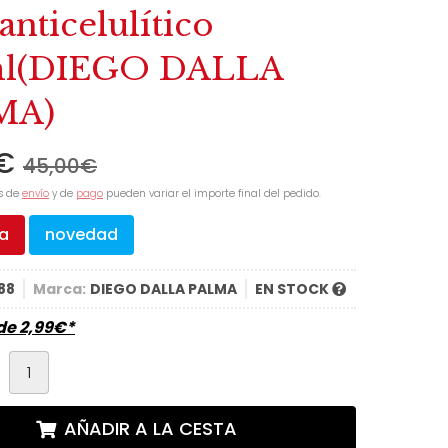
anticelulítico
l
(DIEGO DALLA
MA)
€
45,00
€
s de
envío
y de
pago
pueden variar el importe final del pedido.
ta
novedad
88
Marca:
DIEGO DALLA PALMA
EN STOCK
sde
2,99
€
*
d
AÑADIR A LA CESTA