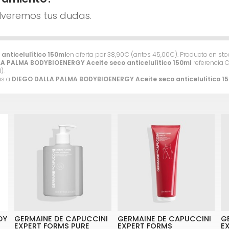
lveremos tus dudas.
nticelulítico 150ml
en oferta por
38,90
€
(antes
45,00
€
). Producto en st
A PALMA BODYBIOENERGY Aceite seco anticelulítico 150ml
referencia C
).
as a
DIEGO DALLA PALMA BODYBIOENERGY Aceite seco anticelulítico 1
DY
GERMAINE DE CAPUCCINI
GERMAINE DE CAPUCCINI
G
EXPERT FORMS PURE
EXPERT FORMS
E