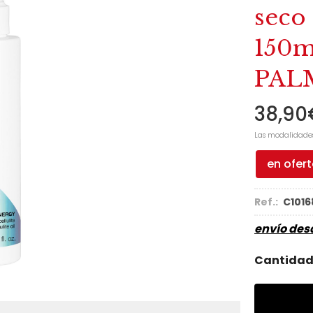
seco 
150m
PAL
38,90
Las modalidade
en ofer
Ref.:
C1016
envío de
Cantida