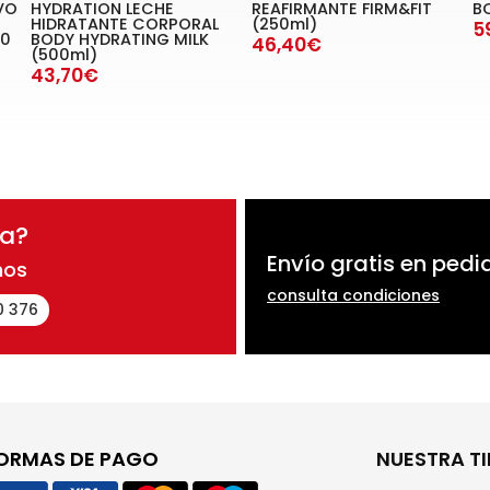
VO
HYDRATION LECHE
REAFIRMANTE FIRM&FIT
B
HIDRATANTE CORPORAL
(250ml)
5
50
BODY HYDRATING MILK
46,40€
(500ml)
43,70€
da?
Envío gratis en pedi
nos
consulta condiciones
0 376
ORMAS DE PAGO
NUESTRA T