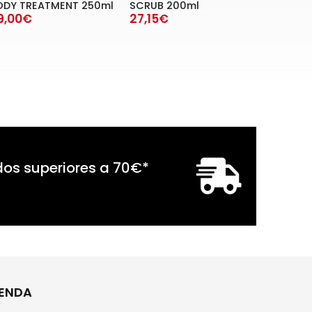
ODY TREATMENT 250ml
SCRUB 200ml
9,00€
27,15€
dos superiores a
70
€
*
IENDA