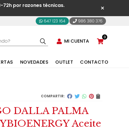
8-72h por razones técnicas.
647 123 164
986 380 376
0
MI CUENTA
ERTAS
NOVEDADES
OUTLET
CONTACTO
COMPARTIR:
GO DALLA PALMA
YBIOENERGY Aceite