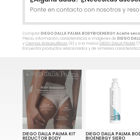
Ponte en contacto con nosotros y reso
Comprar
DIEGO DALLA PALMA BODYBIOENERGY Aceite seco a
Precio, información, características e imágenes de
DIEGO DALL
y
Cremas Anticelulíticas
(9) y a la marca
DIEGO DALLA PALMA
(71
Encuentra productos relacionados y de similares característic
DIEGO DALLA PALMA KIT
DIEGO DALLA PALMA BO
REDUCTOR BODY
BIOENERGY SIERO