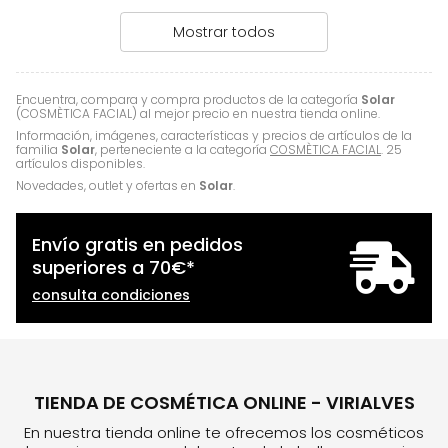
Mostrar todos
Encuentra, compara y compra productos de la categoría
Solar
(COSMÈTICA FACIAL) al mejor precio en nuestra tienda online.
Información, imágenes, características y precios de artículos de la
familia
Solar
, perteneciente a la categoría
COSMÈTICA FACIAL
. 25
artículos disponibles.
Novedades, outlet y ofertas en
Solar
.
Envío gratis en pedidos
superiores a
70
€
*
consulta condiciones
TIENDA DE COSMÉTICA ONLINE - VIRIALVES
En nuestra tienda online te ofrecemos los cosméticos