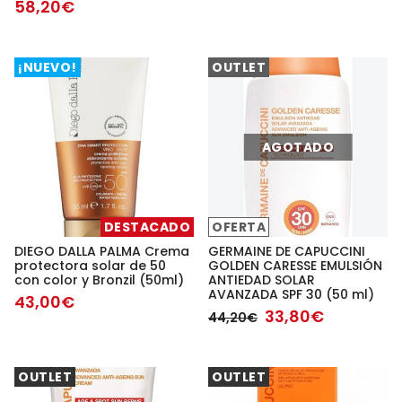
58,20€
¡NUEVO!
OUTLET
AGOTADO
DESTACADO
OFERTA
DIEGO DALLA PALMA Crema
GERMAINE DE CAPUCCINI
protectora solar de 50
GOLDEN CARESSE EMULSIÓN
con color y Bronzil (50ml)
ANTIEDAD SOLAR
AVANZADA SPF 30 (50 ml)
43,00€
33,80€
44,20€
OUTLET
OUTLET