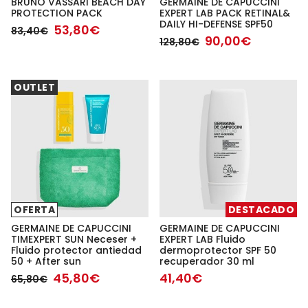
BRUNO VASSARI BEACH DAY
GERMAINE DE CAPUCCINI
PROTECTION PACK
EXPERT LAB PACK RETINAL&
DAILY HI-DEFENSE SPF50
53,80€
83,40€
90,00€
128,80€
OUTLET
OFERTA
DESTACADO
GERMAINE DE CAPUCCINI
GERMAINE DE CAPUCCINI
TIMEXPERT SUN Neceser +
EXPERT LAB Fluido
Fluido protector antiedad
dermoprotector SPF 50
50 + After sun
recuperador 30 ml
45,80€
41,40€
65,80€