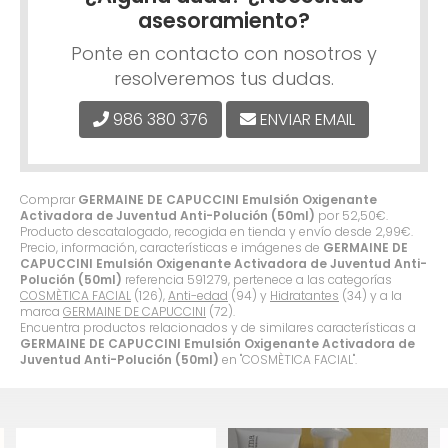
asesoramiento?
Ponte en contacto con nosotros y
resolveremos tus dudas.
986 380 376
ENVIAR EMAIL
Comprar
GERMAINE DE CAPUCCINI Emulsión Oxigenante
Activadora de Juventud Anti-Polución (50ml)
por
52,50
€
.
Producto descatalogado, recogida en tienda y envío desde
2,99
€
.
Precio, información, características e imágenes de
GERMAINE DE
CAPUCCINI Emulsión Oxigenante Activadora de Juventud Anti-
Polución (50ml)
referencia 591279, pertenece a las categorías
COSMÈTICA FACIAL
(126),
Anti-edad
(94) y
Hidratantes
(34) y a la
marca
GERMAINE DE CAPUCCINI
(72).
Encuentra productos relacionados y de similares características a
GERMAINE DE CAPUCCINI Emulsión Oxigenante Activadora de
Juventud Anti-Polución (50ml)
en "COSMÈTICA FACIAL".