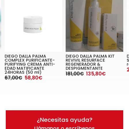
DIEGO DALLA PALMA
DIEGO DALLA PALMA KIT
COMPLEX PURIFICANTE-
REVIVIL RESURFACE
PURIFYING CREMA ANTI-
REGENERADOR &
r
EDAD MATIFICANTE
DESPIGMENTANTE
24HORAS (50 ml)
181,00€
135,80€
67,00€
58,80€
¿Necesitas ayuda?
Llámanos o escríbenos