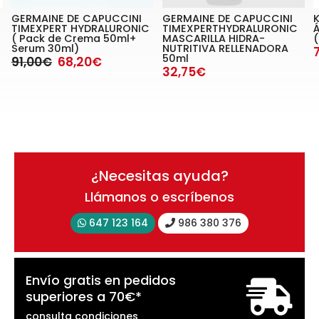
GERMAINE DE CAPUCCINI
GERMAINE DE CAPUCCINI
TIMEXPERT HYDRALURONIC
TIMEXPERTHYDRALURONIC
( Pack de Crema 50ml+
MASCARILLA HIDRA-
Serum 30ml)
NUTRITIVA RELLENADORA
50ml
91,00€
68,20€
32,75€
¿Necesitas ayuda?
Llámanos o escríbenos
647 123 164
986 380 376
Envío gratis en pedidos
superiores a
70
€
*
consulta condiciones