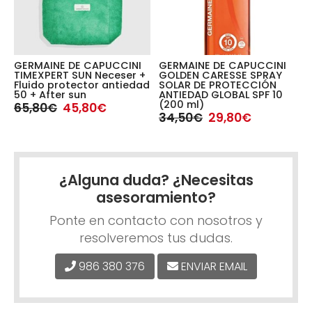
GERMAINE DE CAPUCCINI
GERMAINE DE CAPUCCINI
G
TIMEXPERT SUN Neceser +
GOLDEN CARESSE SPRAY
G
Fluido protector antiedad
SOLAR DE PROTECCIÓN
S
50 + After sun
ANTIEDAD GLOBAL SPF 10
A
(200 ml)
(
65,80€
45,80€
34,50€
29,80€
3
¿Alguna duda? ¿Necesitas
asesoramiento?
Ponte en contacto con nosotros y
resolveremos tus dudas.
986 380 376
ENVIAR EMAIL