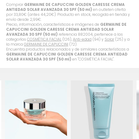
Comprar
GERMAINE DE CAPUCCINI GOLDEN CARESSE CREMA
ANTIEDAD SOLAR AVANZADA 30 SPF (50 ml)
en outleten oferta
por
33,80
€
(antes
44,20
€
). Producto en stock, recogida en tienda y
envío desde
2,99
€
.
Precio, información, características e imágenes de
GERMAINE DE
CAPUCCINI GOLDEN CARESSE CREMA ANTIEDAD SOLAR
AVANZADA 30 SPF (50 ml)
referencia 882004, pertenece a las
categorías
COSMÈTICA FACIAL
(126),
Anti-edad
(94) y
Solar
(25) y a
la marca
GERMAINE DE CAPUCCINI
(72).
Encuentra productos relacionados y de similares características a
GERMAINE DE CAPUCCINI GOLDEN CARESSE CREMA ANTIEDAD
SOLAR AVANZADA 30 SPF (50 ml)
en "COSMÈTICA FACIAL".