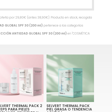
oferta por
29,80
€
(antes
38,90
€
). Producto en stock, recogida
D GLOBAL SPF 30 (200 ml)
pertenece a las categorías
CCIÓN ANTIEDAD GLOBAL SPF 30 (200 ml)
en "COSMÈTICA
ELVERT THERMAL PACK 2
SELVERT THERMAL PACK
EPS PARA PIELES
PIEL GRASA O TENDENCIA