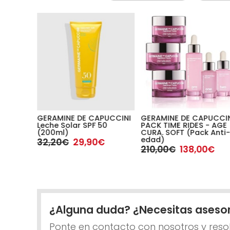
PUCCINI
GERAMINE DE CAPUCCINI
GERAMINE DE CAPUCCI
OREVER
Leche Solar SPF 50
PACK TIME RIDES - AGE
oral
(200ml)
CURA. SOFT (Pack Anti-
l)
edad)
32,20€
29,90€
210,00€
138,00€
¿Alguna duda? ¿Necesitas aseso
Ponte en contacto con nosotros y reso