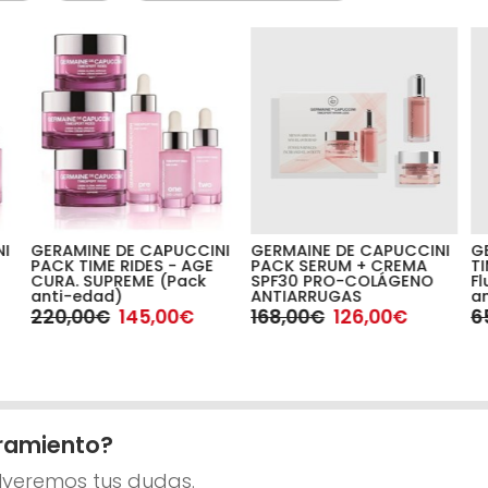
NI
GERAMINE DE CAPUCCINI
GERMAINE DE CAPUCCINI
G
PACK TIME RIDES - AGE
PACK SERUM + CREMA
T
CURA. SUPREME (Pack
SPF30 PRO-COLÁGENO
Fl
anti-edad)
ANTIARRUGAS
an
220,00€
145,00€
168,00€
126,00€
6
ramiento?
lveremos tus dudas.