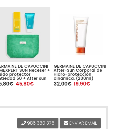
ERMAINE DE CAPUCCINI
GERMAINE DE CAPUCCINI
GERMAI
IMEXPERT SUN Neceser +
After-Sun Corporal de
Bruma S
uido protector
Hidro-protección
SPF 30 
tiedad 50 + After sun
dinámica. (200ml)
41,20€
5,80€
45,80€
32,00€
19,90€
986 380 376
ENVIAR EMAIL