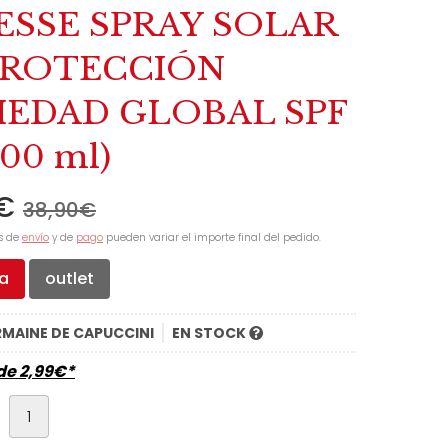
ESSE SPRAY SOLAR
PROTECCIÓN
IEDAD GLOBAL SPF
200 ml)
€
38,90
€
s de
envío
y de
pago
pueden variar el importe final del pedido.
ta
outlet
MAINE DE CAPUCCINI
EN STOCK
sde
2,99
€
*
d