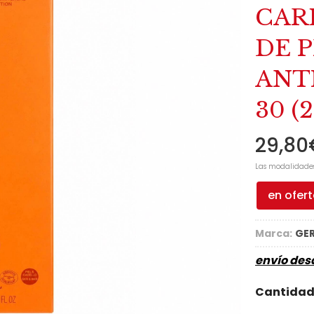
CAR
DE 
ANT
30 (
29,80
Las modalidade
en ofer
Marca:
GER
envío de
Cantida