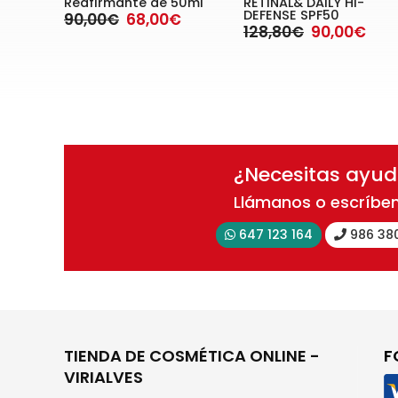
Reafirmante de 50ml
RETINAL& DAILY HI-
DEFENSE SPF50
90,00€
68,00€
128,80€
90,00€
¿Necesitas ayu
Llámanos o escríbe
647 123 164
986 38
TIENDA DE COSMÉTICA ONLINE -
F
VIRIALVES