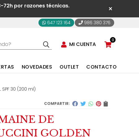
8-72h por razones técnicas.
647 123 164
986 380 376
0
MI CUENTA
ERTAS
NOVEDADES
OUTLET
CONTACTO
SPF 30 (200 ml)
COMPARTIR:
MAINE DE
UCCINI GOLDEN