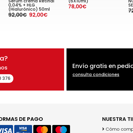
Sérum crema Retinal
(6X10ml)
N
0,04% + HLG
S
78,00€
(Hialurónico) 50ml
7
92,00€
92,00€
da?
Envío gratis en pedi
nos
consulta condiciones
0 376
ORMAS DE PAGO
NUESTRA T
Cómo comp