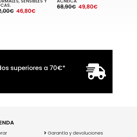
ORMALES, SENSIBLES Y
ACNÉICA
ECAS.
68,90€
49,80€
2,00€
46,80€
dos superiores a
70
€
*
IENDA
rar
Garantía y devoluciones