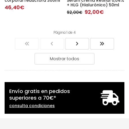
corporal reductora 300ml
Sérum crema Retinal 0,04%
+ HLG (Hialurónico) 50ml
46,40€
92,00€
92,00€
Página 1 de 4
Mostrar todos
Envío gratis en pedidos
superiores a
70
€
*
consulta condiciones