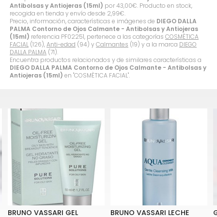
Antibolsas y Antiojeras (15ml)
por
43,00
€
. Producto en stock,
recogida en tienda y envío desde
2,99
€
.
Precio, información, características e imágenes de
DIEGO DALLA
PALMA Contorno de Ojos Calmante - Antibolsas y Antiojeras
(15ml)
referencia PF02251, pertenece a las categorías
COSMÈTICA
FACIAL
(126),
Anti-edad
(94) y
Calmantes
(19) y a la marca
DIEGO
DALLA PALMA
(71).
Encuentra productos relacionados y de similares características a
DIEGO DALLA PALMA Contorno de Ojos Calmante - Antibolsas y
Antiojeras (15ml)
en "COSMÈTICA FACIAL".
BRUNO VASSARI GEL
BRUNO VASSARI LECHE