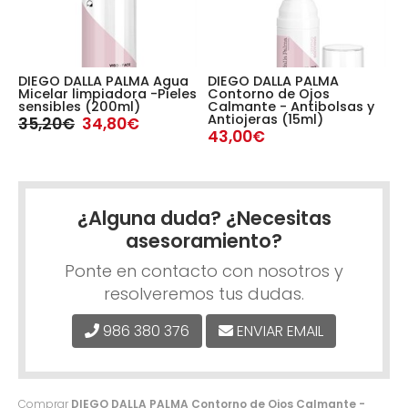
m
DIEGO DALLA PALMA Agua
DIEGO DALLA PALMA
D
Micelar limpiadora -Pieles
Contorno de Ojos
C
sensibles (200ml)
Calmante - Antibolsas y
I
Antiojeras (15ml)
2
35,20€
34,80€
43,00€
5
¿Alguna duda? ¿Necesitas
asesoramiento?
Ponte en contacto con nosotros y
resolveremos tus dudas.
986 380 376
ENVIAR EMAIL
Comprar
DIEGO DALLA PALMA Contorno de Ojos Calmante -