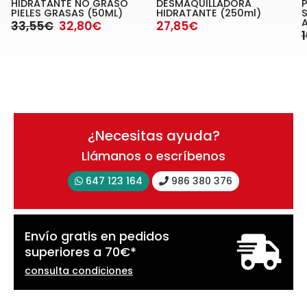
HIDRATANTE NO GRASO
DESMAQUILLADORA
PIELES GRASAS (50ML)
HIDRATANTE (250ml)
33,55€
32,80€
27,85€
¿Necesitas ayuda?
Llámanos o escríbenos
647 123 164
986 380 376
Envío gratis en pedidos
superiores a
70
€
*
consulta condiciones