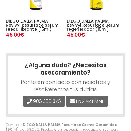
DIEGO DALLA PALMA
DIEGO DALLA PALMA
D
Revivyl Resurface Serum
Revivyl Resurface Serum
R
l
reequilibrante (15ml)
regenerador (15ml)
r
)
(
45,00€
45,00€
4
¿Alguna duda? ¿Necesitas
asesoramiento?
Ponte en contacto con nosotros y
resolveremos tus dudas.
986 380 376
ENVIAR EMAIL
Comprar
DIEGO DALLA PALMA Resurface Crema Ceramidas
(50ml)
por
68,00
€
. Producto en reposición, recogida en tienda y