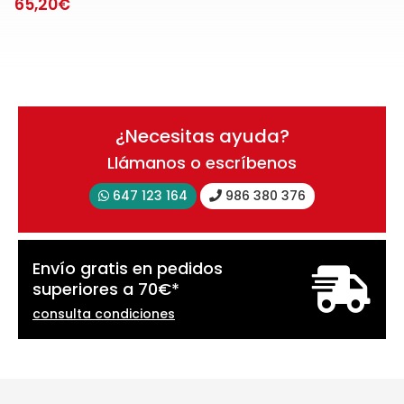
65,20€
¿Necesitas ayuda?
Llámanos o escríbenos
647 123 164
986 380 376
Envío gratis en pedidos
superiores a
70
€
*
consulta condiciones