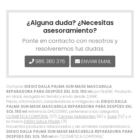
¿Alguna duda? ¿Necesitas
asesoramiento?
Ponte en contacto con nosotros y
resolveremos tus dudas.
986 380 376
ENVIAR EMAIL
Comprar
DIEGO DALLA PALMA SUN MASK MASCARILLA
REPARADORA PARA DESPÚES DEL SOL 150 ml
por
19,90
€
. Producto
en stock, recogida en tienda y envío desde
2,99
€
.
Precio, información, características e imágenes de
DIEGO DALLA
PALMA SUN MASK MASCARILLA REPARADORA PARA DESPÚES DEL
SOL 150 ml
referencia DHC120160, pertenece a las categorías
COSMÈTICA CORPORAL
(37),
Cremas Hidratantes
(16) y
Solar
(12) y a
la marca
DIEGO DALLA PALMA
(71).
Encuentra productos relacionados y de similares características a
DIEGO DALLA PALMA SUN MASK MASCARILLA REPARADORA PARA
DESPÚES DEL SOL 150 ml
en "COSMÈTICA CORPORAL".