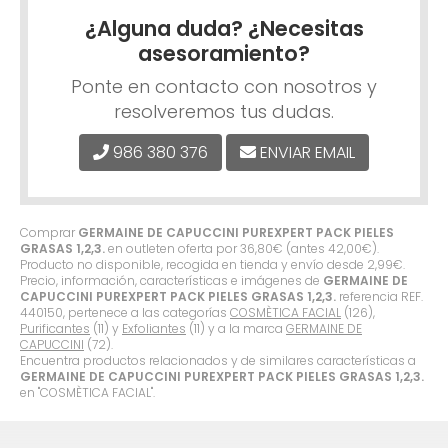
¿Alguna duda? ¿Necesitas
asesoramiento?
Ponte en contacto con nosotros y
resolveremos tus dudas.
986 380 376
ENVIAR EMAIL
Comprar
GERMAINE DE CAPUCCINI PUREXPERT PACK PIELES
GRASAS 1,2,3.
en outleten oferta por
36,80
€
(antes
42,00
€
).
Producto no disponible, recogida en tienda y envío desde
2,99
€
.
Precio, información, características e imágenes de
GERMAINE DE
CAPUCCINI PUREXPERT PACK PIELES GRASAS 1,2,3.
referencia REF.
440150, pertenece a las categorías
COSMÈTICA FACIAL
(126),
Purificantes
(11) y
Exfoliantes
(11) y a la marca
GERMAINE DE
CAPUCCINI
(72).
Encuentra productos relacionados y de similares características a
GERMAINE DE CAPUCCINI PUREXPERT PACK PIELES GRASAS 1,2,3.
en "COSMÈTICA FACIAL".