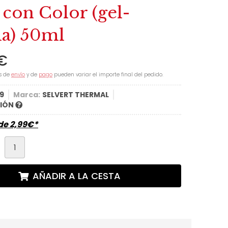
 con Color (gel-
a) 50ml
€
s de
envío
y de
pago
pueden variar el importe final del pedido.
9
Marca:
SELVERT THERMAL
CIÓN
sde
2,99
€
*
d
AÑADIR A LA CESTA