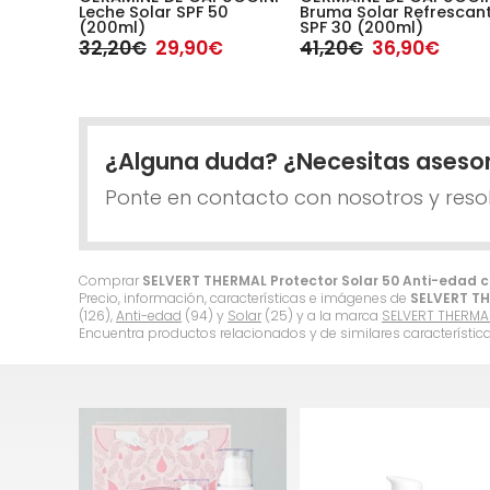
Leche Solar SPF 50
Bruma Solar Refrescan
(200ml)
SPF 30 (200ml)
32,20€
29,90€
41,20€
36,90€
¿Alguna duda? ¿Necesitas aseso
Ponte en contacto con nosotros y reso
Comprar
SELVERT THERMAL Protector Solar 50 Anti-edad 
Precio, información, características e imágenes de
SELVERT TH
(126),
Anti-edad
(94) y
Solar
(25) y a la marca
SELVERT THERMA
Encuentra productos relacionados y de similares característic