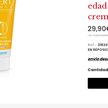
edad
crem
29,90
Las modalidade
Ref.:
31820
EN REPOSI
envío de
Cantida