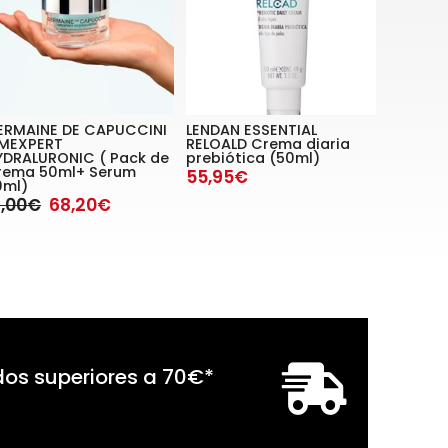
ERMAINE DE CAPUCCINI
LENDAN ESSENTIAL
IMEXPERT
RELOALD Crema diaria
YDRALURONIC ( Pack de
prebiótica (50ml)
rema 50ml+ Serum
55,95€
0ml)
1,00€
68,20€
dos superiores a
70
€
*