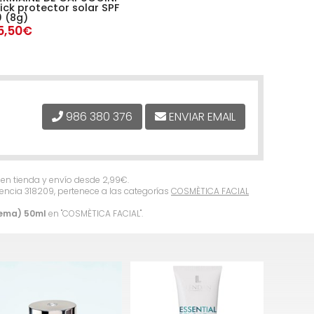
ick protector solar SPF
 (8g)
5,50€
986 380 376
ENVIAR EMAIL
a en tienda y envío desde
2,99
€
.
rencia 318209, pertenece a las categorías
COSMÈTICA FACIAL
rema) 50ml
en "COSMÈTICA FACIAL".