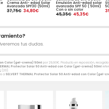
te
Crema Anti- edad Solar
Emulsiòn Anti-edad solar
St
Avanzada SPF30 (50ml)
avanzada SPF 50 ( 50ml)
50
Con o sin color
37,75€
34,80€
3
45,35€
45,35€
ramiento?
lveremos tus dudas.
con Color (gel-crema) 50ml
por
29,90
€
. Producto en reposición, recogid
ERMAL Protector Solar 50 Anti-edad con Color (gel-crema) 50ml
refe
L
(20).
as a
SELVERT THERMAL Protector Solar 50 Anti-edad con Color (gel-c