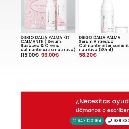
DIEGO DALLA PALMA KIT
DIEGO DALLA PALMA
CALMANTE ( Serum
Serum Antiedad
Rosácea & Crema
Calmante intensamen
calmante extra nutritiva)
nutritivo (30ml)
115,00€
99,00€
58,20€
¿Necesitas ayu
Llámanos o escríbe
647 123 164
986 38