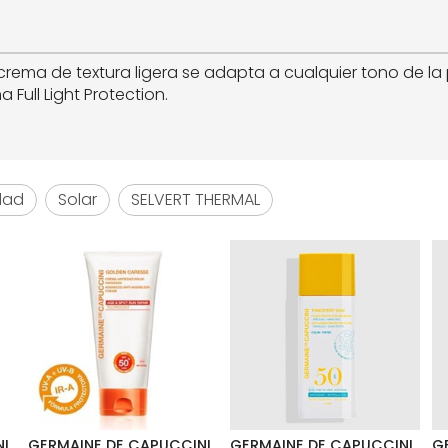
rema de textura ligera se adapta a cualquier tono de la p
 Full Light Protection.
dad
Solar
SELVERT THERMAL
NI
GERMAINE DE CAPUCCINI
GERMAINE DE CAPUCCINI
G