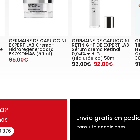
GERMAINE DE CAPUCCINI
GERMAINE DE CAPUCCINI
G
EXPERT LAB Crema-
RETINIGHT DE EXPERT LAB
T
te
Hidroregeneradora
Sérum crema Retinal
H
EXOXOMAS (50ml)
0,04% + HLG
C
(Hialurónico) 50ml
3
95,00€
92,00€
92,00€
9
da?
Envío gratis en pedi
nos
consulta condiciones
0 376