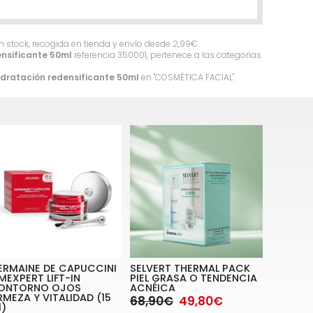
en stock, recogida en tienda y envío desde
2,99
€
.
nsificante 50ml
referencia 350001, pertenece a las categorías
ratación redensificante 50ml
en "COSMÈTICA FACIAL".
ERMAINE DE CAPUCCINI
SELVERT THERMAL PACK
MEXPERT LIFT-IN
PIEL GRASA O TENDENCIA
ONTORNO OJOS
ACNÉICA
RMEZA Y VITALIDAD (15
68,90€
49,80€
l)