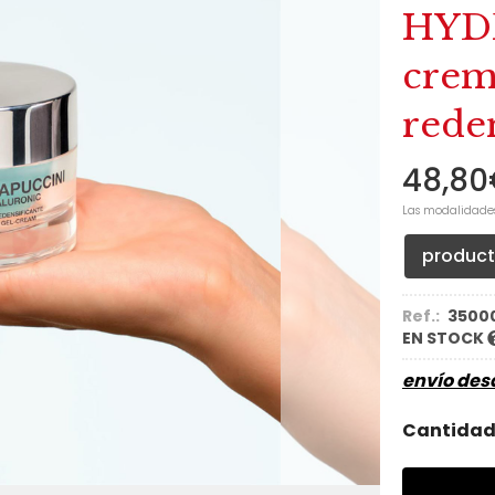
HYD
crem
rede
48,80
Las modalidade
produc
Ref.:
3500
EN STOCK
envío de
Cantida