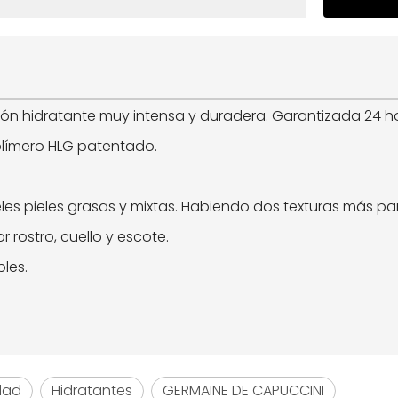
ión hidratante muy intensa y duradera. Garantizada 24 h
olímero HLG patentado.
eles pieles grasas y mixtas. Habiendo dos texturas más pa
rostro, cuello y escote.
les.
dad
Hidratantes
GERMAINE DE CAPUCCINI