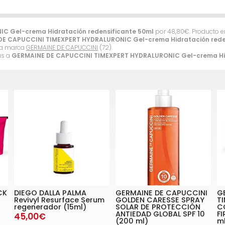
C Gel-crema Hidratación redensificante 50ml
por
48,80
€
. Producto 
E CAPUCCINI TIMEXPERT HYDRALURONIC Gel-crema Hidratación rede
 la marca
GERMAINE DE CAPUCCINI
(72).
as a
GERMAINE DE CAPUCCINI TIMEXPERT HYDRALURONIC Gel-crema Hid
CK
DIEGO DALLA PALMA
GERMAINE DE CAPUCCINI
G
Revivyl Resurface Serum
GOLDEN CARESSE SPRAY
TI
regenerador (15ml)
SOLAR DE PROTECCIÓN
C
ANTIEDAD GLOBAL SPF 10
FI
45,00€
(200 ml)
m