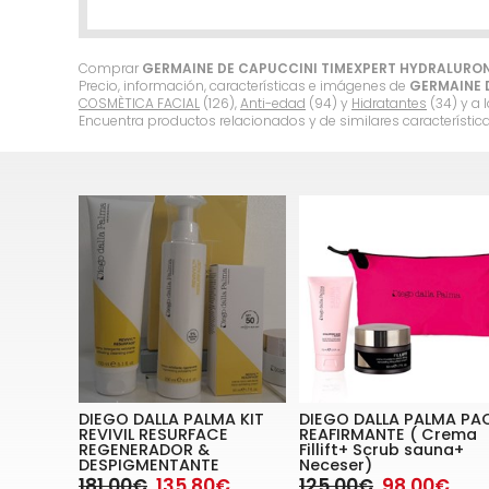
Comprar
GERMAINE DE CAPUCCINI TIMEXPERT HYDRALURONI
Precio, información, características e imágenes de
GERMAINE D
COSMÈTICA FACIAL
(126),
Anti-edad
(94) y
Hidratantes
(34) y a
Encuentra productos relacionados y de similares característic
DIEGO DALLA PALMA KIT
DIEGO DALLA PALMA PA
REVIVIL RESURFACE
REAFIRMANTE ( Crema
REGENERADOR &
Fillift+ Scrub sauna+
DESPIGMENTANTE
Neceser)
181,00€
135,80€
125,00€
98,00€