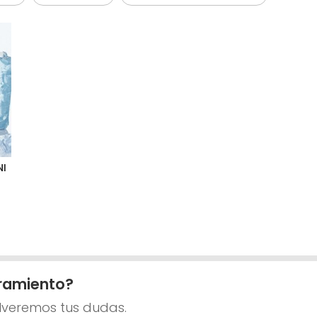
NI
ramiento?
lveremos tus dudas.