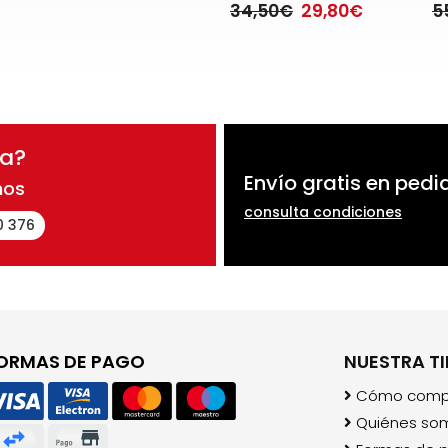
34,50€
29,80€
5
da?
Envío gratis en pedi
nos
consulta condiciones
0 376
ORMAS DE PAGO
NUESTRA T
Cómo comp
Quiénes so