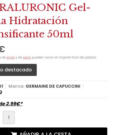
RALURONIC Gel-
a Hidratación
nsificante 50ml
€
s de
envío
y de
pago
pueden variar el importe final del pedido.
to destacado
01
Marca:
GERMAINE DE CAPUCCINI
sde
2,99
€
*
d
AÑADIR A LA CESTA