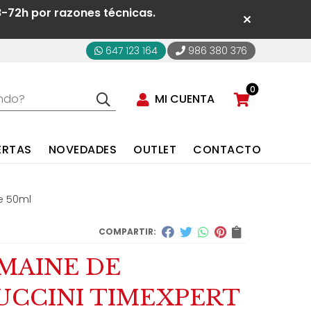
8-72h por razones técnicas.
647 123 164
986 380 376
0
MI CUENTA
ERTAS
NOVEDADES
OUTLET
CONTACTO
e 50ml
COMPARTIR:
MAINE DE
UCCINI TIMEXPERT