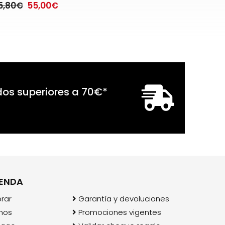
5,80€
55,00€
dos superiores a
70
€
*
IENDA
rar
Garantía y devoluciones
mos
Promociones vigentes