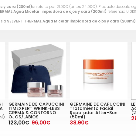
s y cara (200ml)
en oferta por
21,00
€
(antes
24,90
€
). Producto descatalo
ERMAL Agua Micelar limpiadora de ojos y cara (200ml)
referencia 01013
as a
SELVERT THERMAL Agua Micelar limpiadora de ojos y cara (200ml)
NI
GERMAINE DE CAPUCCINI
GERMAINE DE CAPUCCINI
L
A
TIMEXPERT WRINK-LESS
Tratamiento Facial
Ac
CREMA & CONTORNO
Reparador After-Sun
(
l)
OJOS/LABIOS
(50ml)
2
123,00€
96,00€
38,90€