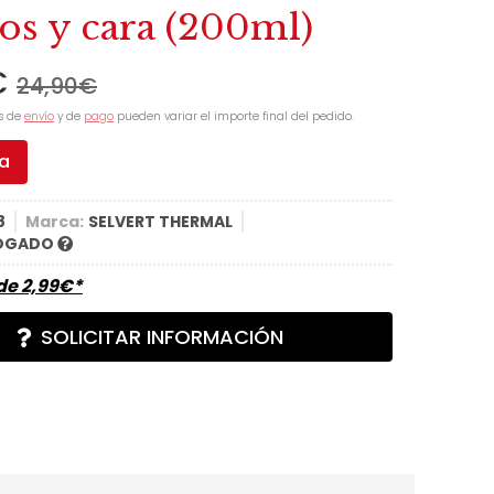
os y cara (200ml)
€
24,90
€
s de
envío
y de
pago
pueden variar el importe final del pedido.
ta
8
Marca:
SELVERT THERMAL
OGADO
sde
2,99
€
*
SOLICITAR INFORMACIÓN