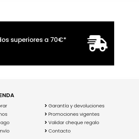
dos superiores a
70
€
*
IENDA
rar
Garantía y devoluciones
mos
Promociones vigentes
pago
Validar cheque regalo
nvío
Contacto