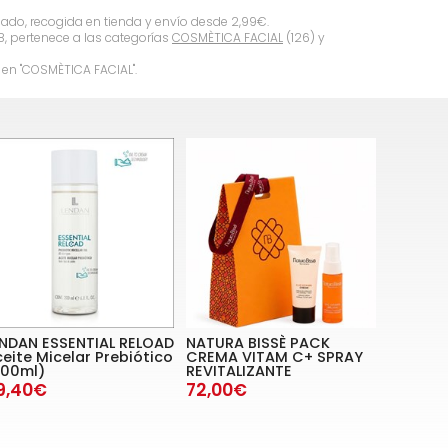
gado, recogida en tienda y envío desde
2,99
€
.
8, pertenece a las categorías
COSMÈTICA FACIAL
(126) y
en "COSMÈTICA FACIAL".
ENDAN ESSENTIAL RELOAD
NATURA BISSÈ PACK
eite Micelar Prebiótico
CREMA VITAM C+ SPRAY
200ml)
REVITALIZANTE
9,40€
72,00€