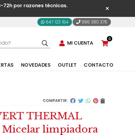
8-72h por razones técnicas.
647 123 164
986 380 376
0
MI CUENTA
ERTAS
NOVEDADES
OUTLET
CONTACTO
COMPARTIR:
VERT THERMAL
 Micelar limpiadora