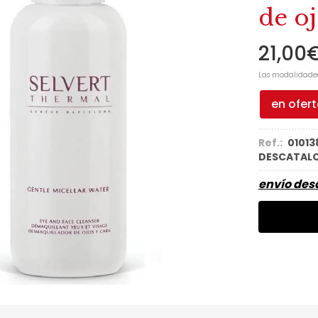
de oj
21,00
Las modalidade
en ofer
Ref.:
01013
DESCATAL
envío de