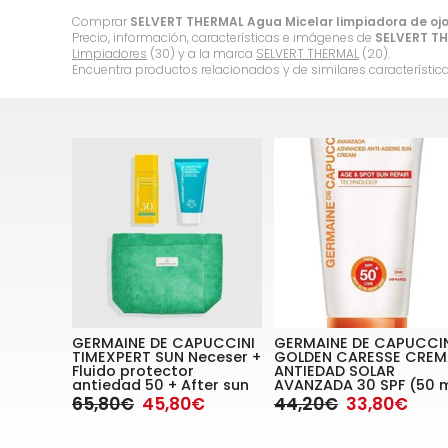
Comprar
SELVERT THERMAL Agua Micelar limpiadora de ojo
Precio, información, características e imágenes de
SELVERT TH
Limpiadores
(30) y a la marca
SELVERT THERMAL
(20).
Encuentra productos relacionados y de similares característic
GERMAINE DE CAPUCCINI
GERMAINE DE CAPUCCI
TIMEXPERT SUN Neceser +
GOLDEN CARESSE CREM
Fluido protector
ANTIEDAD SOLAR
antiedad 50 + After sun
AVANZADA 30 SPF (50 m
65,80€
45,80€
44,20€
33,80€