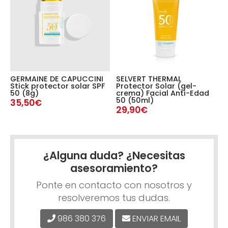
GERMAINE DE CAPUCCINI
SELVERT THERMAL
S
d
Stick protector solar SPF
Protector Solar (gel-
P
50 (8g)
crema) Facial Anti-Edad
e
50 (50ml)
c
35,50€
29,90€
2
¿Alguna duda? ¿Necesitas
asesoramiento?
Ponte en contacto con nosotros y
resolveremos tus dudas.
986 380 376
ENVIAR EMAIL