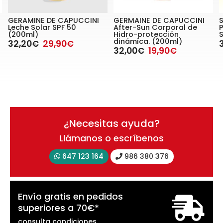
GERAMINE DE CAPUCCINI
GERMAINE DE CAPUCCINI
Leche Solar SPF 50
After-Sun Corporal de
P
(200ml)
Hidro-protección
dinámica. (200ml)
32,20€
29,90€
32,00€
19,90€
¿Necesitas ayuda?
Llámanos o escríbenos
647 123 164
986 380 376
Envío gratis en pedidos
superiores a
70
€
*
consulta condiciones