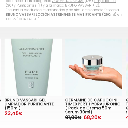
pertenece a las categorías
COSMÈTICA FACIAL
(126),
Limpiadores
(30) y
Purificantes
(11) y a la marca
BRUNO VASSARI
(12).
Encuentra productos relacionados y de similares características a
BRUNO VASSARI LOCIÓN ASTRINGENTE MATIFICANTE (250ml)
en
"COSMÈTICA FACIAL".
A
BRUNO VASSARI GEL
GERMAINE DE CAPUCCINI
LIMPIADOR PURIFICANTE
TIMEXPERT HYDRALURONIC
(150ml)
( Pack de Crema 50ml+
Serum 30ml)
r
23,45€
91,00€
68,20€