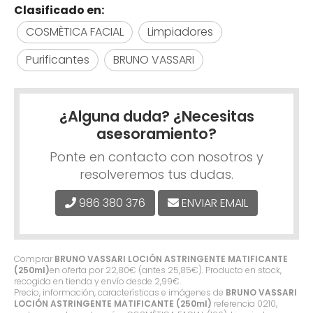
Clasificado en:
COSMÈTICA FACIAL
Limpiadores
Purificantes
BRUNO VASSARI
¿Alguna duda? ¿Necesitas
asesoramiento?
Ponte en contacto con nosotros y
resolveremos tus dudas.
986 380 376
ENVIAR EMAIL
Comprar
BRUNO VASSARI LOCIÓN ASTRINGENTE MATIFICANTE
(250ml)
en oferta por
22,80
€
(antes
25,85
€
). Producto en stock,
recogida en tienda y envío desde
2,99
€
.
Precio, información, características e imágenes de
BRUNO VASSARI
LOCIÓN ASTRINGENTE MATIFICANTE (250ml)
referencia 0210,