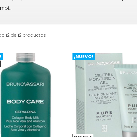
ombi
...
o 12 de 12 productos
!
¡NUEVO!