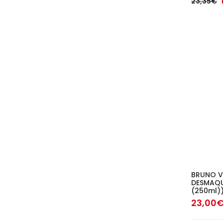
23,35€
BRUNO V
DESMAQU
(250ml)
23,00