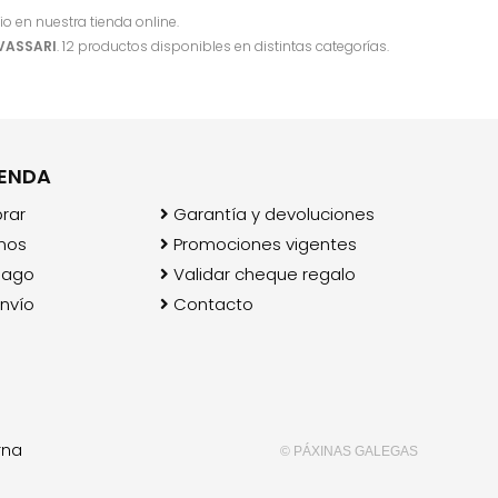
io en nuestra tienda online.
VASSARI
. 12 productos disponibles en distintas categorías.
IENDA
rar
Garantía y devoluciones
mos
Promociones vigentes
pago
Validar cheque regalo
nvío
Contacto
rna
© PÁXINAS GALEGAS