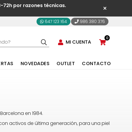
8-72h por razones técnicas.
647 123 164
986 380 376
0
MI CUENTA
ERTAS
NOVEDADES
OUTLET
CONTACTO
 Barcelona en 1984.
 con activos de última generación, para una piel