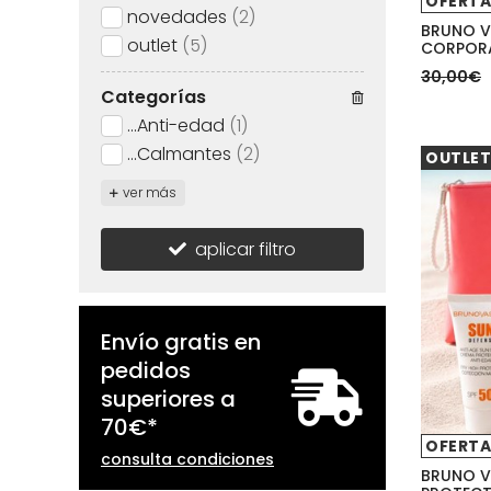
OFERTA
novedades
(2)
BRUNO V
outlet
(5)
CORPORA
30,00€
Categorías
...Anti-edad
(1)
...Calmantes
(2)
OUTLET
ver más
aplicar filtro
Envío gratis en
pedidos
superiores a
70
€
*
OFERTA
consulta condiciones
BRUNO V