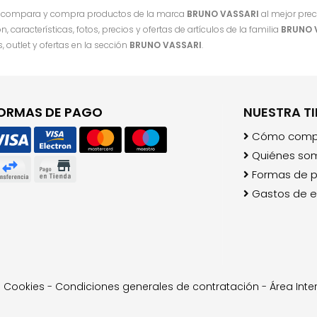
, compara y compra productos de la marca
BRUNO VASSARI
al mejor prec
, características, fotos, precios y ofertas de artículos de la familia
BRUNO 
 outlet y ofertas en la sección
BRUNO VASSARI
.
ORMAS DE PAGO
NUESTRA T
Cómo comp
Quiénes so
Formas de 
Gastos de e
-
Cookies
-
Condiciones generales de contratación
-
Área Inte