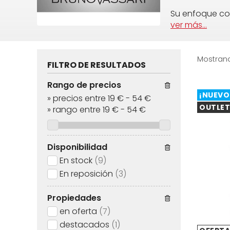
Su enfoque c
ver más...
Mostrand
FILTRO DE RESULTADOS
Rango de precios
¡NUEVO
»
precios entre 19 €
-
54 €
OUTLET
»
rango entre
19
€
-
54
€
Disponibilidad
En stock
(9)
En reposición
(3)
Propiedades
en oferta
(7)
destacados
(1)