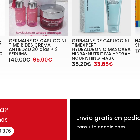
NI
GERMAINE DE CAPUCCINI
GERMAINE DE CAPUCCINI
N
Y
TIME RIDES CREMA
TIMEXPERT
S
ANTIEDAD 30 días + 2
HYDRALURONIC MÁSCARA
1
0
SERUMS
HIDRA-NUTRITIVA HYDRA-
NOURISHING MASK
140,00€
95,00€
35,20€
33,65€
da?
Envío gratis en pedi
nos
consulta condiciones
0 376