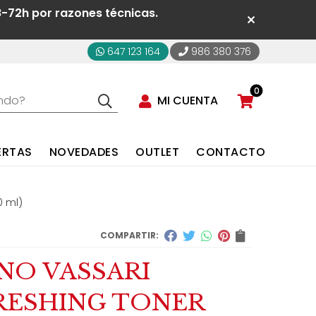
8-72h por razones técnicas.
647 123 164
986 380 376
0
MI CUENTA
ERTAS
NOVEDADES
OUTLET
CONTACTO
0 ml)
COMPARTIR:
NO VASSARI
RESHING TONER