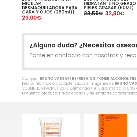
MICELAR
HIDRATANTE NO GRASO
DESMAQUILLADORA PARA
PIELES GRASAS (50ML)
CARA Y OJOS (250ml))
33,55€
32,80€
23,00€
¿Alguna duda? ¿Necesitas aseso
Ponte en contacto con nosotros y reso
Comprar
BRUNO VASSARI REFRESHING TONER ALCOHOL FREE
Precio, información, características e imágenes de
BRUNO VAS
COSMÈTICA FACIAL
(126) y
Calmantes
(19) y a la marca
BRUNO 
Encuentra productos relacionados y de similares característic