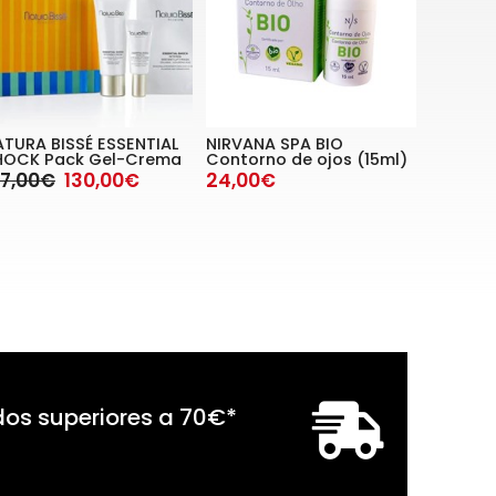
ATURA BISSÉ ESSENTIAL
NIRVANA SPA BIO
HOCK Pack Gel-Crema
Contorno de ojos (15ml)
77,00€
130,00€
24,00€
dos superiores a
70
€
*