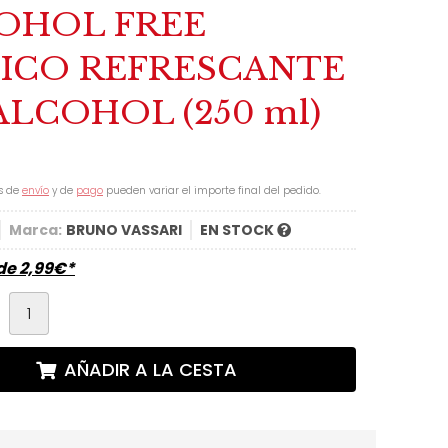
OHOL FREE
ICO REFRESCANTE
ALCOHOL (250 ml)
s de
envío
y de
pago
pueden variar el importe final del pedido.
Marca:
BRUNO VASSARI
EN STOCK
sde
2,99
€
*
d
AÑADIR A LA CESTA