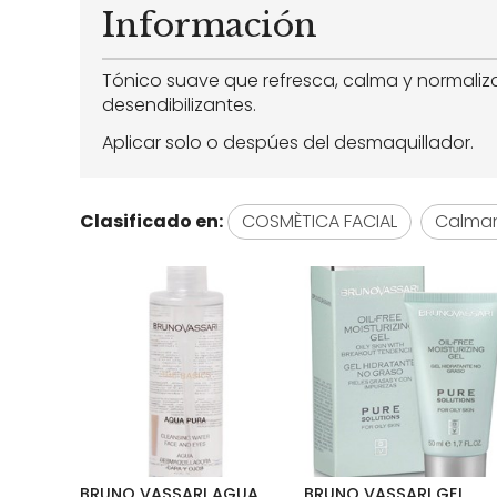
Información
Tónico suave que refresca, calma y normaliza
desendibilizantes.
Aplicar solo o despúes del desmaquillador.
Clasificado en:
COSMÈTICA FACIAL
Calma
BRUNO VASSARI AGUA
BRUNO VASSARI GEL