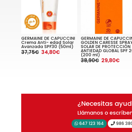
GERMAINE DE CAPUCCINI
GERMAINE DE CAPUCCI
Crema Anti- edad Solar
GOLDEN CARESSE SPRA
Avanzada SPF30 (50ml)
SOLAR DE PROTECCIÓN
ANTIEDAD GLOBAL SPF 2
37,75€
34,80€
(200 ml)
38,90€
29,80€
¿Necesitas ayu
Llámanos o escríbe
647 123 164
986 38