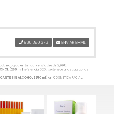
986 380 376
ENVIAR EMAIL
tock, recogida en tienda y envío desde
2,99
€
.
OHOL (250 ml)
referencia 0201, pertenece a las categorías
CANTE SIN ALCOHOL (250 ml)
en "COSMÈTICA FACIAL".