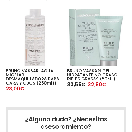
BRUNO VASSARI AGUA
BRUNO VASSARI GEL
B
MICELAR
HIDRATANTE NO GRASO
L
DESMAQUILLADORA PARA
PIELES GRASAS (50ML)
(
CARA Y OJOS (250ml))
33,55€
32,80€
2
23,00€
¿Alguna duda? ¿Necesitas
asesoramiento?