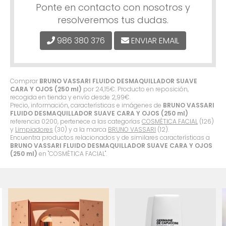
Ponte en contacto con nosotros y
resolveremos tus dudas.
986 380 376
ENVIAR EMAIL
Comprar
BRUNO VASSARI FLUIDO DESMAQUILLADOR SUAVE
CARA Y OJOS (250 ml)
por
24,15
€
. Producto en reposición,
recogida en tienda y envío desde
2,99
€
.
Precio, información, características e imágenes de
BRUNO VASSARI
FLUIDO DESMAQUILLADOR SUAVE CARA Y OJOS (250 ml)
referencia 0200, pertenece a las categorías
COSMÈTICA FACIAL
(126)
y
Limpiadores
(30) y a la marca
BRUNO VASSARI
(12).
Encuentra productos relacionados y de similares características a
BRUNO VASSARI FLUIDO DESMAQUILLADOR SUAVE CARA Y OJOS
(250 ml)
en "COSMÈTICA FACIAL".