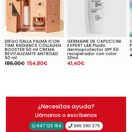
DIEGO DALLA PALMA ICON
GERMAINE DE CAPUCCINI
TIME RADIANCE COLLAGEN
EXPERT LAB Fluido
BOOSTER 50 ml CREMA
dermoprotector SPF 50
G
REVITALIZANTE ANTIEDAD
recuperador con color
50 ml
30ml
186,00€
154,80€
41,40€
¿Necesitas ayuda?
Llámanos o escríbenos
647 123 164
986 380 376