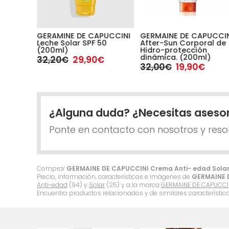
 Spray
GERAMINE DE CAPUCCINI
GERMAINE DE CAPUCCI
dy &
Leche Solar SPF 50
After-Sun Corporal de
l)
(200ml)
Hidro-protección
dinámica. (200ml)
32,20€
29,90€
32,00€
19,90€
¿Alguna duda? ¿Necesitas aseso
Ponte en contacto con nosotros y reso
Comprar
GERMAINE DE CAPUCCINI Crema Anti- edad Sola
Precio, información, características e imágenes de
GERMAINE D
Anti-edad
(94) y
Solar
(25) y a la marca
GERMAINE DE CAPUCCI
Encuentra productos relacionados y de similares característic