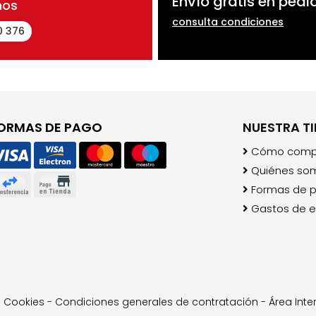
Envío gratis en pedi
nos
consulta condiciones
0 376
ORMAS DE PAGO
NUESTRA T
Cómo comp
Quiénes so
Formas de 
Gastos de e
-
Cookies
-
Condiciones generales de contratación
-
Área Inte