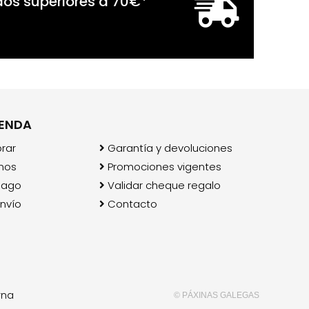
dos superiores a
70
€
*
IENDA
rar
Garantía y devoluciones
mos
Promociones vigentes
pago
Validar cheque regalo
nvío
Contacto
rna
© PÁXINAS GALEGAS