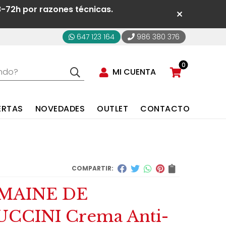
8-72h por razones técnicas.
647 123 164
986 380 376
0
MI CUENTA
ERTAS
NOVEDADES
OUTLET
CONTACTO
COMPARTIR:
MAINE DE
CCINI Crema Anti-