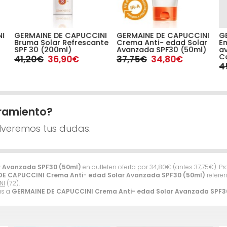
NI
GERMAINE DE CAPUCCINI
GERMAINE DE CAPUCCINI
G
Bruma Solar Refrescante
Crema Anti- edad Solar
Em
SPF 30 (200ml)
Avanzada SPF30 (50ml)
a
Co
41,20€
36,90€
37,75€
34,80€
4
ramiento?
lveremos tus dudas.
r Avanzada SPF30 (50ml)
en outleten oferta por
34,80
€
(antes
37,75
€
). P
E CAPUCCINI Crema Anti- edad Solar Avanzada SPF30 (50ml)
referen
NI
(72).
as a
GERMAINE DE CAPUCCINI Crema Anti- edad Solar Avanzada SPF3