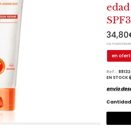
edad
SPF3
34,80
Las modalidade
en ofer
Ref.:
88132
EN STOCK
envío de
Cantida