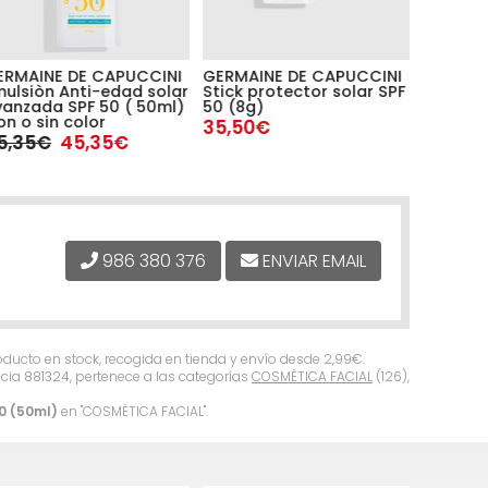
ERMAINE DE CAPUCCINI
GERMAINE DE CAPUCCINI
SELVERT
ulsiòn Anti-edad solar
Stick protector solar SPF
Protect
vanzada SPF 50 ( 50ml)
50 (8g)
crema) 
n o sin color
50 (50m
35,50€
5,35€
45,35€
29,90
986 380 376
ENVIAR EMAIL
roducto en stock, recogida en tienda y envío desde
2,99
€
.
cia 881324, pertenece a las categorías
COSMÈTICA FACIAL
(126),
0 (50ml)
en "COSMÈTICA FACIAL".