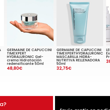
A
GERMAINE DE CAPUCCINI
GERMAINE DE CAPUCCINI
L
TIMEXPERT
TIMEXPERTHYDRALURONIC
Ex
HYDRALURONIC Gel-
MASCARILLA HIDRA-
Pr
crema Hidratación
NUTRITIVA RELLENADORA
3
redensificante 50ml
50ml
48,80€
32,75€
da?