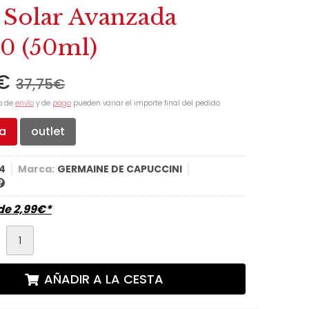
 Solar Avanzada
0 (50ml)
€
37,75
€
s de
envío
y de
pago
pueden variar el importe final del pedido.
ta
outlet
4
Marca:
GERMAINE DE CAPUCCINI
sde
2,99
€
*
d
AÑADIR A LA CESTA